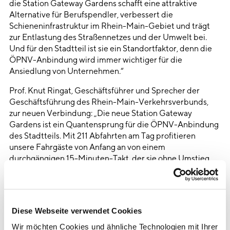
die Station Gateway Gardens schafft eine attraktive
Alternative für Berufspendler, verbessert die
Schieneninfrastruktur im Rhein-Main-Gebiet und trägt
zur Entlastung des Straßennetzes und der Umwelt bei.
Und für den Stadtteil ist sie ein Standortfaktor, denn die
ÖPNV-Anbindung wird immer wichtiger für die
Ansiedlung von Unternehmen.“
Prof. Knut Ringat, Geschäftsführer und Sprecher der
Geschäftsführung des Rhein-Main-Verkehrsverbunds,
zur neuen Verbindung: „Die neue Station Gateway
Gardens ist ein Quantensprung für die ÖPNV-Anbindung
des Stadtteils. Mit 211 Abfahrten am Tag profitieren
unsere Fahrgäste von Anfang an von einem
durchgängigen 15-Minuten-Takt, der sie ohne Umstieg
zum Flughafen, nach Wiesbaden, Frankfurt oder
Offenbach bringt – und die Zukunft hält mit der
Regionaltangente West sogar noch mehr Verbindungen
bereit. Darüber hinaus ist die Station ein Paradebeispiel,
Diese Webseite verwendet Cookies
wie eine schnelle Planung und ein schneller Bau Hand in
Hand gehen und so ein Vorbild für alle weiteren
Wir möchten Cookies und ähnliche Technologien mit Ihrer