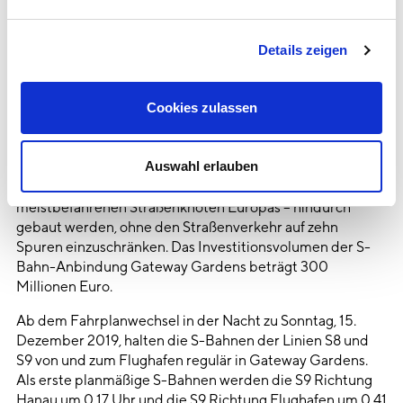
Informationen finden Sie unter "Details zeigen" und in
Unternehmen stolz und dankbar zugleich. Die neue
unserer
Datenschutzerklärung.
Verkehrsverbindung ermöglicht schnelle, komfortable
Details zeigen
und nachhaltige Mobilität.“
Sie können die Funktionen der Webseite für alle
vorstehenden Zwecke ("Cookies zulassen") oder nur für
Die vier Kilometer lange neue S-Bahnstrecke zwischen
Cookies zulassen
Frankfurt Stadion und Frankfurt Flughafen
die von Ihnen angeklickten Zwecke ("Auswahl erlauben")
Regionalbahnhof mit der neuen S-Bahnstation Gateway
aktivieren. Sie können eine einmal erteilte Einwilligung
Gardens entstand in nur drei Jahren Bauzeit. Ein zwei
jederzeit frei und mit Wirkung für die Zukunft widerrufen.
Auswahl erlauben
Kilometer langer Tunnel musste unter anderem unter
dem Autobahnkreuz Frankfurt – einem der
meistbefahrenen Straßenknoten Europas – hindurch
gebaut werden, ohne den Straßenverkehr auf zehn
Spuren einzuschränken. Das Investitionsvolumen der S-
Bahn-Anbindung Gateway Gardens beträgt 300
Millionen Euro.
Ab dem Fahrplanwechsel in der Nacht zu Sonntag, 15.
Dezember 2019, halten die S-Bahnen der Linien S8 und
S9 von und zum Flughafen regulär in Gateway Gardens.
Als erste planmäßige S-Bahnen werden die S9 Richtung
Hanau um 0.17 Uhr und die S9 Richtung Flughafen um 0.41